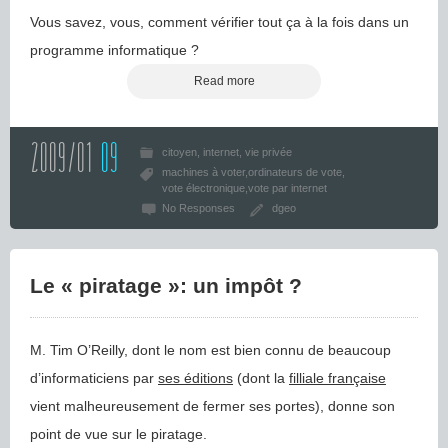
Vous savez, vous, comment vérifier tout ça à la fois dans un
programme informatique ?
Read more
2009/01
09
citoyen
internet
vie privée
machines à voter
ordinateurs de vote
vote électronique
vote par internet
No Responses
dgeo
Le « piratage »: un impôt ?
M. Tim O’Reilly, dont le nom est bien connu de beaucoup
d’informaticiens par
ses éditions
(dont la
filliale française
vient malheureusement de fermer ses portes), donne son
point de vue sur le piratage.