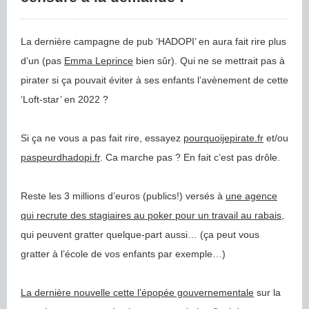
La dernière campagne de pub ‘HADOPI’ en aura fait rire plus
d’un (pas
Emma Leprince
bien sûr). Qui ne se mettrait pas à
pirater si ça pouvait éviter à ses enfants l’avènement de cette
‘Loft-star’ en 2022 ?
Si ça ne vous a pas fait rire, essayez
pourquoijepirate.fr
et/ou
paspeurdhadopi.fr
. Ca marche pas ? En fait c’est pas drôle.
Reste les 3 millions d’euros (publics!) versés à
une agence
qui recrute des stagiaires au poker pour un travail au rabais
,
qui peuvent gratter quelque-part aussi… (ça peut vous
gratter à l’école de vos enfants par exemple…)
La dernière nouvelle cette l’épopée gouvernementale
sur la