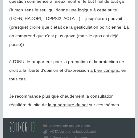
question commence à mieux montrer le but final de tout ça
(à mon sens le seul qui donne une logique à cette suite
(LCEN, HADOPI, LOPPSI2, ACTA…) – jusqu’ici on pouvait
(presque) croire que c’était de la gesticulation politicienne. Là
on comprend que c’est plus grave (mais le gros est déjà
passé))
à l’ONU, le rapporteur pour la promotion et la protection de
droit à la liberté d’opinion et d’expression
a bien compris
, en
tous cas.
Je recommande plus que chaudement la consultation
régulière du site de
la quadrature du net
sur ces thèmes.
2011/06
18
citoyen
internet
vie privée
ACTA
big brother
hadopi
loppsi
1 Response
dgeo