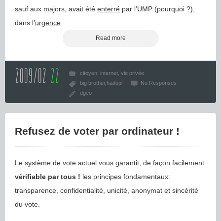
sauf aux majors, avait été
enterré
par l’UMP (pourquoi ?),
dans l’
urgence
.
Read more
2009/02
22
citoyen
internet
vie privée
big brother
hadopi
No Responses
dgeo
Refusez de voter par ordinateur !
Le système de vote actuel vous garantit, de façon facilement
vérifiable par tous !
les principes fondamentaux:
transparence, confidentialité, unicité, anonymat et sincérité
du vote.