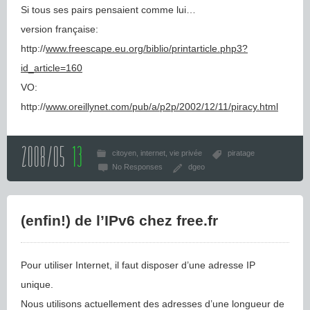
Si tous ses pairs pensaient comme lui…
version française:
http://
www.freescape.eu.org/biblio/printarticle.php3?
id_article=160
VO:
http://
www.oreillynet.com/pub/a/p2p/2002/12/11/piracy.html
2008/05
13
citoyen
internet
vie privée
piratage
No Responses
dgeo
(enfin!) de l’IPv6 chez free.fr
Pour utiliser Internet, il faut disposer d’une adresse IP
unique.
Nous utilisons actuellement des adresses d’une longueur de