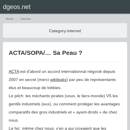
Home
internet
Category:
internet
ACTA/SOPA/… Sa Peau ?
ACTA
est d’abord un accord internationnal négocié depuis
2007 en secret (merci
wikileaks
) par peu de représentants
élus et beaucoup de lobbies.
Le pitch: les méchants pirates (vous, le tiers-monde) VS les
gentils industriels (eux), ou comment protéger les avantages
comparatifs des gros industriels et « ayant-droits » de chez
nous.
Le hic: même chez nous, y’en a qui croyaient que
les