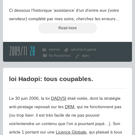
Ci dessous l’historique ‘assistance’ d’un d’entre eux (votre
serviteur) complété par mes soins, cherchez les erreurs…
Read more
2009/11
28
internet
adsl
free.fr
gamot
No Responses
dgeo
loi Hadopi: tous coupables.
Le 30 juin 2006, la loi
DADVSI
était votée, dont la stratégie
anti-piratage reposait sur les
DRM
, qui ne fonctionnent pas
(ou trop bien: il est très facile de ne pas pouvoir
voir/entendre un contenu que l’on a pourtant payé…). Son
article 1 portant sur une
Licence Globale
, qui plaisait à tous