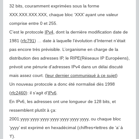
32 bits, couramment exprimées sous la forme
XXX.XXX.XXX.XXX, chaque bloc ‘XXX’ ayant une valeur
comprise entre 0 et 255.
C’est le protocole
IPv4
, dont la dernière modification date de
1981 (
rfc791
) … date à laquelle l’évolution d’Internet n’était
pas encore très prévisible. L’organisme en charge de la
distribution des adresses IP, le RIPE(Réseaux IP Européens),
prévoit une pénurie d’adresses IPv4 dans un délai discuté
mais assez court. (
leur dernier communiqué à ce sujet
)
Un nouveau protocole a donc été normalisé dès 1998
(
rfc2460
): il s’agit d’
IPv6
.
En IPv6, les adresses ont une longueur de 128 bits, et
ressemblent plutôt à ça:
2001:yyyy:yyyy:yyyy:yyyy:yyyy:yyyy:yyyy, ou chaque bloc
‘yyyy’ est exprimé en hexadécimal (chiffres+lettres de ‘a’ à
‘f’).