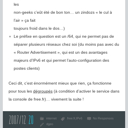
les
non-geeks c’eût été de bon ton… un zindozs « le cul à
l’air » ça fait
toujours froid dans le dos…)
Le préfixe en question est un /64, qui ne permet pas de
séparer plusieurs réseaux chez soi (du moins pas avec du
« Router Advertisement », qui est un des avantages
majeurs d’IPv6 et qui permet l’auto-configuration des
postes clients)
Ceci dit, c’est énormément mieux que rien, ça fonctionne
pour tous les
dégroupés
(à condition d’activer le service dans
la console de free.fr)… vivement la suite !
2007/12
20
internet
free.fr
IPv6
No Responses
dgeo