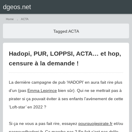
Home
ACTA
Tagged:
ACTA
Hadopi, PUR, LOPPSI, ACTA… et hop,
censure à la demande !
La dernière campagne de pub ‘HADOPI’ en aura fait rire plus
d’un (pas
Emma Leprince
bien sûr). Qui ne se mettrait pas à
pirater si ça pouvait éviter à ses enfants l’avènement de cette
‘Loft-star’ en 2022 ?
Si ça ne vous a pas fait rire, essayez
pourquoijepirate.fr
et/ou
paspeurdhadopi.fr
. Ca marche pas ? En fait c’est pas drôle.