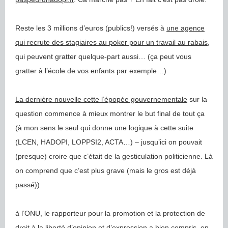
Reste les 3 millions d’euros (publics!) versés à
une agence
qui recrute des stagiaires au poker pour un travail au rabais
,
qui peuvent gratter quelque-part aussi… (ça peut vous
gratter à l’école de vos enfants par exemple…)
La dernière nouvelle cette l’épopée gouvernementale
sur la
question commence à mieux montrer le but final de tout ça
(à mon sens le seul qui donne une logique à cette suite
(LCEN, HADOPI, LOPPSI2, ACTA…) – jusqu’ici on pouvait
(presque) croire que c’était de la gesticulation politicienne. Là
on comprend que c’est plus grave (mais le gros est déjà
passé))
à l’ONU, le rapporteur pour la promotion et la protection de
droit à la liberté d’opinion et d’expression
a bien compris
, en