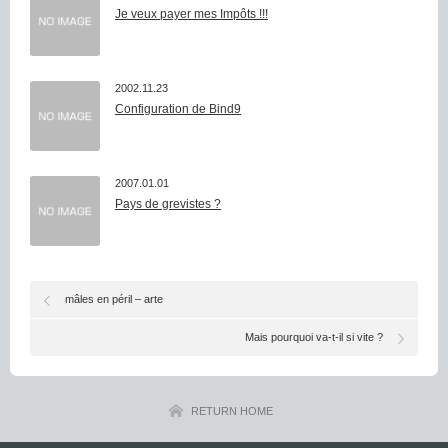
Je veux payer mes Impôts !!!
2002.11.23
Configuration de Bind9
2007.01.01
Pays de grevistes ?
mâles en péril – arte
Mais pourquoi va-t-il si vite ?
RETURN HOME