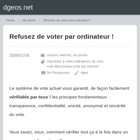
Home
vie privée
Refusez de voter par ordinateur !
Refusez de voter par ordinateur !
citoyen
internet
vie privée
machines à voter
ordinateurs de vote
vote électronique
vote par internet
No Responses
dgeo
Le système de vote actuel vous garantit, de façon facilement
vérifiable par tous !
les principes fondamentaux:
transparence, confidentialité, unicité, anonymat et sincérité
du vote.
Vous savez, vous, comment vérifier tout ça à la fois dans un