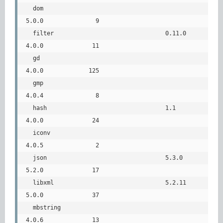
  dom                                                     
5.0.0               9

  filter                                0.11.0            
4.0.0              11

  gd                                                      
4.0.0             125

  gmp                                                     
4.0.4               8

  hash                                  1.1               
4.0.0              24

  iconv                                                   
4.0.5               2

  json                                  5.3.0             
5.2.0              17

  libxml                                5.2.11            
5.0.0              37

  mbstring                                                
4.0.6              13
