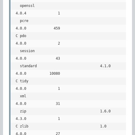
  openssl                                                 
4.0.4               1

  pcre                                                    
4.0.0             459

C pdo                                                     
4.0.0               2

  session                                                 
4.0.0              43

  standard                              4.1.0             
4.0.0           10080

C tidy                                                    
4.0.0               1

  xml                                                     
4.0.0              31

  zip                                   1.6.0             
4.3.0               1

C zlib                                  1.0               
4.0.0              27
