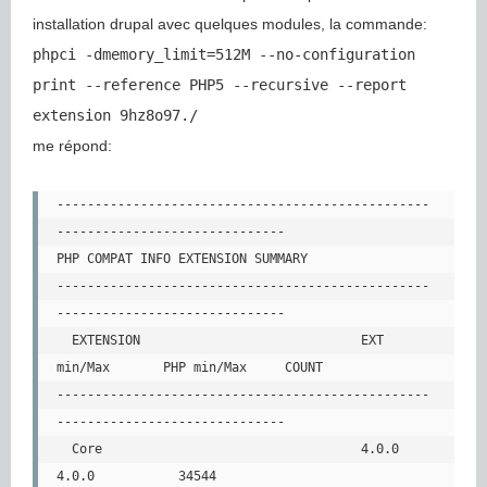
installation drupal avec quelques modules, la commande:
phpci -dmemory_limit=512M --no-configuration
print --reference PHP5 --recursive --report
extension 9hz8o97./
me répond:
-------------------------------------------------
------------------------------

PHP COMPAT INFO EXTENSION SUMMARY

-------------------------------------------------
------------------------------

  EXTENSION                             EXT 
min/Max       PHP min/Max     COUNT

-------------------------------------------------
------------------------------

  Core                                  4.0.0             
4.0.0           34544
