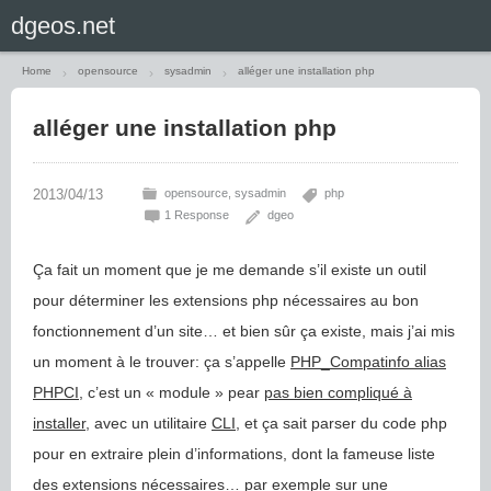
Home
opensource
sysadmin
alléger une installation php
alléger une installation php
opensource
sysadmin
php
1 Response
dgeo
Ça fait un moment que je me demande s’il existe un outil
pour déterminer les extensions php nécessaires au bon
fonctionnement d’un site… et bien sûr ça existe, mais j’ai mis
un moment à le trouver: ça s’appelle
PHP_Compatinfo alias
PHPCI
, c’est un « module » pear
pas bien compliqué à
installer
, avec un utilitaire
CLI
, et ça sait parser du code php
pour en extraire plein d’informations, dont la fameuse liste
des extensions nécessaires… par exemple sur une