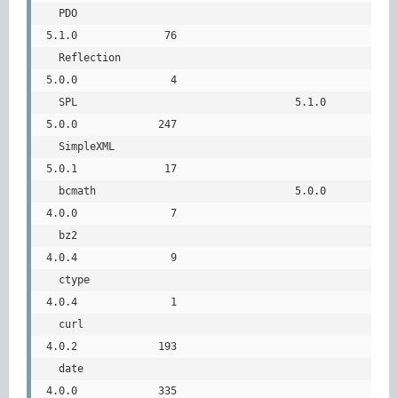
  PDO                                                     
5.1.0              76

  Reflection                                              
5.0.0               4

  SPL                                   5.1.0             
5.0.0             247

  SimpleXML                                               
5.0.1              17

  bcmath                                5.0.0             
4.0.0               7

  bz2                                                     
4.0.4               9

  ctype                                                   
4.0.4               1

  curl                                                    
4.0.2             193

  date                                                    
4.0.0             335
