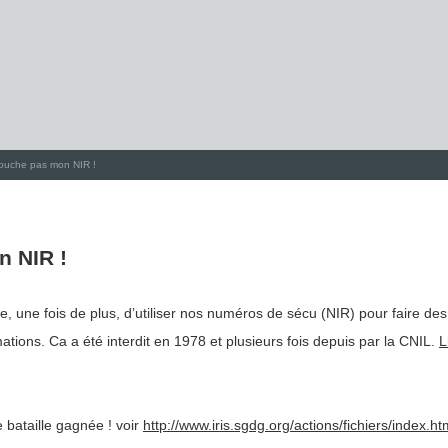
ouche pas mon NIR !
n NIR !
, une fois de plus, d’utiliser nos numéros de sécu (NIR) pour faire des
tions. Ca a été interdit en 1978 et plusieurs fois depuis par la CNIL.
L
bataille gagnée ! voir
http://www.iris.sgdg.org/actions/fichiers/index.ht