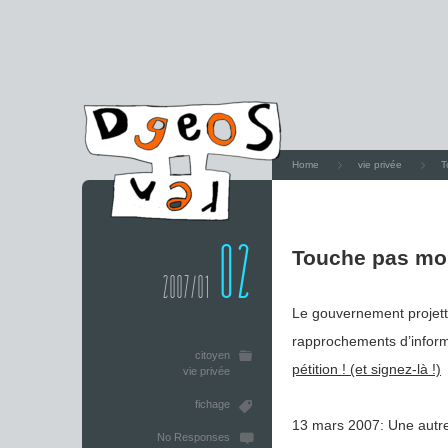
Home
vie privée
T
02
Touche pas mo
2007/01
Le gouvernement projette
rapprochements d’informa
citoyen
pétition ! (et signez-là !)
vie privée
fichage
13 mars 2007: Une autre 
No Responses