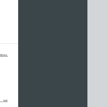
libres.
1… par