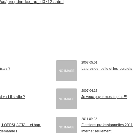
fr/ce/jurispd/index_ac_ld0712.shtml
2007.05.01
istes ?
La présidentielle et les logiciels 
2007.04.15
va-t-il si vite ?
Je veux payer mes Impôts !!!
2011.09.22
, LOPPSI, ACTA… et hop,
Elections professionnelles 201
 demande !
internet seulement