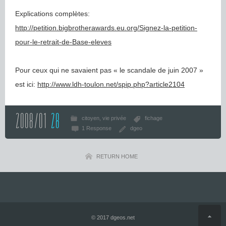
Explications complètes:
http://petition.bigbrotherawards.eu.org/Signez-la-petition-
pour-le-retrait-de-Base-eleves
Pour ceux qui ne savaient pas « le scandale de juin 2007 »
est ici:
http://www.ldh-toulon.net/spip.php?article2104
2008/01
28
citoyen
vie privée
fichage
1 Response
dgeo
RETURN HOME
R
© 2017 dgeos.net